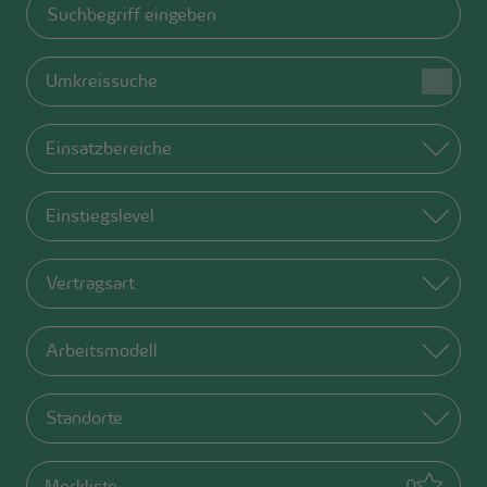
Suchbegriff eingeben
Umkreissuche
Einsatzbereiche
Einstiegslevel
Vertragsart
Arbeitsmodell
Standorte
(
0
gemerkt
Merkliste
0