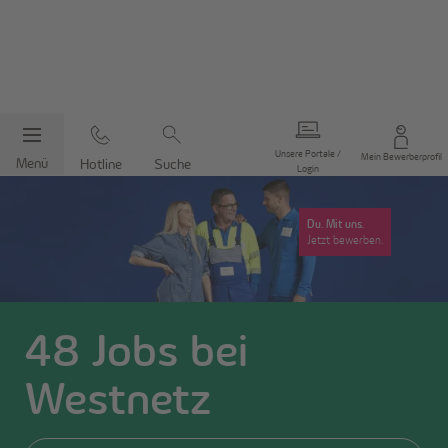
Unsere Portale /
Mein Bewerberprofil
Menü
Hotline
Suche
Login
Du. Mit uns.
Jetzt bewerben.
48
Jobs bei
Jobs filtern
Westnetz